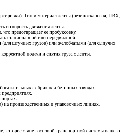
ртировки). Тип и материал ленты (резинотканевая, ПВХ,
ть и скорость движения ленты.
 что предотвращает ее пробуксовку.
быть стационарной или передвижной.
(для штучных грузов) или желобчатыми (для сыпучих
орректной подачи и снятия груза с ленты.
 обогатительных фабриках и бетонных заводах.
х предприятиях.
опортах.
а) на производственных и упаковочных линиях.
е, которое станет основой транспортной системы вашего