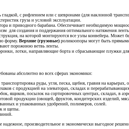
 гладкой, с рифлением или с шевронами (для наклонной транспо
ктеристик груза и условий эксплуатации.
ктора и приводного барабана. Обеспечивает необходимую мощнос
зм для создания и поддержания оптимального натяжения ленты,
струкция, на которой монтируются все узлы конвейера. Может 
ую форму.
Верхние (грузовые)
роликоопоры могут быть прямыми 
вают порожнюю ветвь ленты.
ронки, лотки, направляющие борта и сбрасывающие плужки для к
ебованы абсолютно во всех сферах экономики:
транспортировка руды, угля, песка, щебня, гравия на карьерах,
ешков с продукцией на элеваторах, складах и перерабатывающи
ок, ящиков, посылок на сортировочных центрах, складах, в аэр
отовой продукции (овощей, фруктов, кондитерских изделий, мяс
анных и упакованных удобрений, полимеров, солей.
ок и щепы.
линий.
е надежное, производительное и экономически выгодное решени