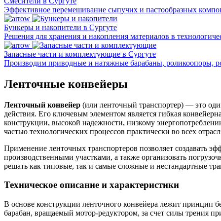
Смесители в Сургуте
Эффективное перемешивание сыпучих и пастообразных компон
Бункеры и накопители в Сургуте
Решения для хранения и накопления материалов в технологичес
Запасные части и комплектующие в Сургуте
Производим приводные и натяжные барабаны, роликоопоры, р
Ленточные конвейеры
Ленточный конвейер
(или ленточный транспортер) — это од
действия. Его ключевым элементом является гибкая конвейерн
конструкции, высокой надежности, низкому энергопотреблени
частью технологических процессов практически во всех отрас
Применение ленточных транспортеров позволяет создавать эф
производственными участками, а также организовать погрузо
решать как типовые, так и самые сложные и нестандартные тра
Техническое описание и характеристики
В основе конструкции ленточного конвейера лежит принцип 
барабан, вращаемый мотор-редуктором, за счет силы трения при