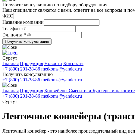
Получите консультацию по подбору оборудования
Наш специалист свяжется с вами, ответит на все вопросы и по
ФИО
Название компании
Эл.
Телефон
ФИО
Эл. почта
*
Телефон
Получить консультацию
Сургут
Главная
Продукция
Новости
Контакты
+7 (800) 201-38-86
metkoms@yandex.ru
Получить консультацию
+7 (800) 201-38-86
metkoms@yandex.ru
Главная
Продукция
Конвейеры
Смесители
Бункеры и накопит
+7 (800) 201-38-86
metkoms@yandex.ru
Сургут
Ленточные конвейеры (трансп
Ленточный конвейер - это наиболее производительный вид не