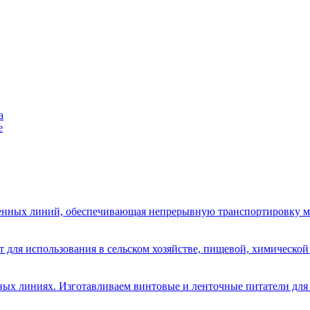
е
венных линий, обеспечивающая непрерывную транспортировку м
для использования в сельском хозяйстве, пищевой, химической 
ных линиях. Изготавливаем винтовые и ленточные питатели для