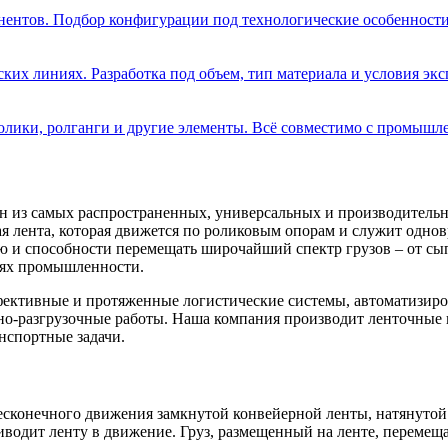
ентов. Подбор конфигурации под технологические особенности
ких линиях. Разработка под объем, тип материала и условия экс
олики, ролганги и другие элементы. Всё совместимо с промыш
ин из самых распространенных, универсальных и производител
ая лента, которая движется по роликовым опорам и служит одно
ю и способности перемещать широчайший спектр грузов – от с
лях промышленности.
фективные и протяженные логистические системы, автоматизиро
чно-разгрузочные работы. Наша компания производит ленточные
нспортные задачи.
бесконечного движения замкнутой конвейерной ленты, натянут
водит ленту в движение. Груз, размещенный на ленте, перемещае