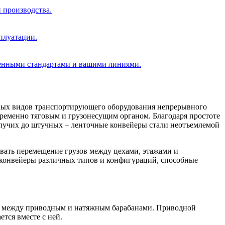
 производства.
плуатации.
ленными стандартами и вашими линиями.
ьных видов транспортирующего оборудования непрерывного
временно тяговым и грузонесущим органом. Благодаря простоте
ыпучих до штучных – ленточные конвейеры стали неотъемлемой
вать перемещение грузов между цехами, этажами и
 конвейеры различных типов и конфигураций, способные
ой между приводным и натяжным барабанами. Приводной
тся вместе с ней.