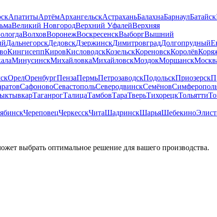
рск
Апатиты
Артём
Архангельск
Астрахань
Балахна
Барнаул
Батайск
льма
Великий Новгород
Верхний Уфалей
Верхняя
ологда
Волхов
Воронеж
Воскресенск
Выборг
Вышний
ый
Дальнегорск
Дедовск
Дзержинск
Димитровград
Долгопрудный
Е
во
Кингисепп
Киров
Кисловодск
Козельск
Кореновск
Королёв
Коря
ала
Минусинск
Михайловка
Михайловск
Моздок
Моршанск
Москв
ск
Орел
Оренбург
Пенза
Пермь
Петрозаводск
Подольск
Приозерск
П
аратов
Сафоново
Севастополь
Северодвинск
Семёнов
Симферопол
ыктывкар
Таганрог
Талица
Тамбов
Тара
Тверь
Тихорецк
Тольятти
То
ябинск
Череповец
Черкесск
Чита
Шадринск
Шарья
Шебекино
Элист
может выбрать оптимальное решение для вашего производства.