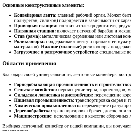
Основные конструктивные элементы:
Конвейерная лента:
главный рабочий орган. Может быть
полиуретан, силикон) подбирается в зависимости от хара
Приводная станция:
состоит из электродвигателя, реду
Натяжная станция:
включает натяжной барабан и механи
Став (рама):
металлическая ферменная или листовая кон
Роликоопоры:
поддерживают ленту и придают ей нужн
материалов).
Нижние (холостые)
роликоопоры поддержи
Загрузочное и разгрузочное устройства:
специальные во
Области применения
Благодаря своей универсальности, ленточные конвейеры востр
Горнодобывающая промышленность и строительство:
Сельское хозяйство:
перемещение зерна, корнеплодов, м
Складская логистика и дистрибуция:
перемещение короб
Пищевая промышленность:
транспортировка сырья и г
Химическая промышленность:
перемещение гранулиров
Деревообработка:
транспортировка бревен, досок, опил
Машиностроение:
использование в качестве сборочных 
Выбирая ленточный конвейер от нашей компании, вы получает