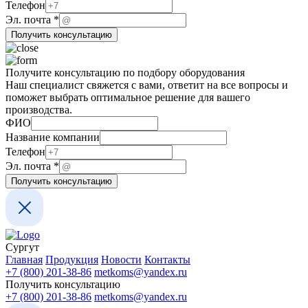
Эл.
Телефон
ФИО
Эл. почта
*
Получить консультацию
Получите консультацию по подбору оборудования
Наш специалист свяжется с вами, ответит на все вопросы и
поможет выбрать оптимальное решение для вашего
производства.
ФИО
Название компании
Телефон
Эл.
Эл. почта
*
Телефон
Получить консультацию
ФИО
Сургут
Главная
Продукция
Новости
Контакты
+7 (800) 201-38-86
metkoms@yandex.ru
Получить консультацию
+7 (800) 201-38-86
metkoms@yandex.ru