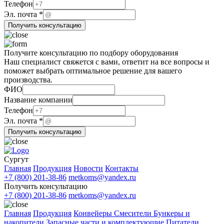
Телефон
Название
Эл. почта
*
ФИО
Получить консультацию
почта
Получите консультацию по подбору оборудования
Наш специалист свяжется с вами, ответит на все вопросы и
поможет выбрать оптимальное решение для вашего
производства.
ФИО
Название
Название компании
почта
Телефон
Эл.
Эл. почта
*
Получить консультацию
Сургут
Главная
Продукция
Новости
Контакты
+7 (800) 201-38-86
metkoms@yandex.ru
Получить консультацию
+7 (800) 201-38-86
metkoms@yandex.ru
Главная
Продукция
Конвейеры
Смесители
Бункеры и
накопители
Запасные части и комплектующие
Питатели