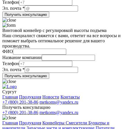
компании
Телефон
Эл. почта
*
Получить консультацию
Винтовой конвейер с регулировкой высоты подъема
Наш специалист свяжется с вами, ответит на все вопросы и
поможет выбрать оптимальное решение для вашего
производства.
ФИО
Название компании
Телефон
почта
Эл. почта
*
Эл.
Получить консультацию
компании
Сургут
Главная
Продукция
Новости
Контакты
+7 (800) 201-38-86
metkoms@yandex.ru
Получить консультацию
+7 (800) 201-38-86
metkoms@yandex.ru
Главная
Продукция
Конвейеры
Смесители
Бункеры и
накопители
Запасные части и комплектующие
Питатели