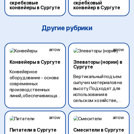
скребковые
скребковый
конвейеры в Сургуте
конвейер в Сургуте
Другие рубрики
Конвейеры в Сургуте
Элеваторы (нории) в
Сургуте
Конвейерное
Вертикальный подъем
оборудование - основа
сыпучих материалов на
современных
высоту. Подходят для
производственных
использования в
линий, обеспечивающая
сельском хозяйстве,
непрерывную
пищевой, химической и
транспортировку
других отраслях.
материалов и готовой
продукции.
Питатели в Сургуте
Смесители в Сургуте