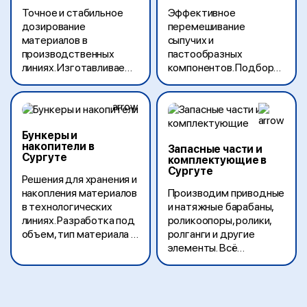
Точное и стабильное
Эффективное
дозирование
перемешивание
материалов в
сыпучих и
производственных
пастообразных
линиях. Изготавливаем
компонентов. Подбор
винтовые и ленточные
конфигурации под
питатели для различных
технологические
отраслей и типов
особенности
продукции.
производства.
Бункеры и
накопители в
Запасные части и
Сургуте
комплектующие в
Сургуте
Решения для хранения и
накопления материалов
Производим приводные
в технологических
и натяжные барабаны,
линиях. Разработка под
роликоопоры, ролики,
объем, тип материала и
ролганги и другие
условия эксплуатации.
элементы. Всё
совместимо с
промышленными
стандартами и вашими
линиями.