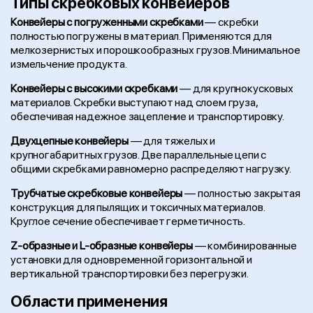
Типы скребковых конвейеров
Конвейеры с погруженными скребками
— скребки
полностью погружены в материал. Применяются для
мелкозернистых и порошкообразных грузов. Минимальное
измельчение продукта.
Конвейеры с высокими скребками
— для крупнокусковых
материалов. Скребки выступают над слоем груза,
обеспечивая надежное зацепление и транспортировку.
Двухцепные конвейеры
— для тяжелых и
крупногабаритных грузов. Две параллельные цепи с
общими скребками равномерно распределяют нагрузку.
Трубчатые скребковые конвейеры
— полностью закрытая
конструкция для пылящих и токсичных материалов.
Круглое сечение обеспечивает герметичность.
Z-образные и L-образные конвейеры
— комбинированные
установки для одновременной горизонтальной и
вертикальной транспортировки без перегрузки.
Области применения