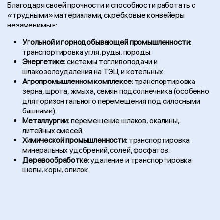
Благодаря своей прочности и способности работать с
«трудными» материалами, скребковые конвейеры
незаменимы в:
Угольной и горнодобывающей промышленности:
транспортировка угля, руды, породы.
Энергетике:
системы топливоподачи и
шлакозолоудаления на ТЭЦ и котельных.
Агропромышленном комплексе:
транспортировка
зерна, шрота, жмыха, семян подсолнечника (особенно
для горизонтального перемещения под силосными
башнями).
Металлургии:
перемещение шлаков, окалины,
литейных смесей.
Химической промышленности:
транспортировка
минеральных удобрений, солей, фосфатов.
Деревообработке:
удаление и транспортировка
щепы, коры, опилок.