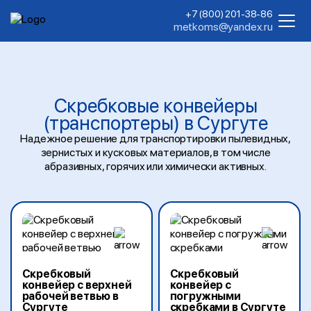
+7 (800) 201-38-86
metkoms@yandex.ru
Скребковые конвейеры
(транспортеры) в Сургуте
Надежное решение для транспортировки пылевидных,
зернистых и кусковых материалов, в том числе
абразивных, горячих или химически активных.
Скребковый
Скребковый
конвейер с верхней
конвейер с
рабочей ветвью в
погружными
Сургуте
скребками в Сургуте