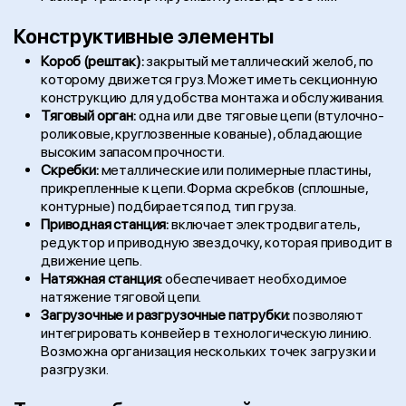
Конструктивные элементы
Короб (рештак):
закрытый металлический желоб, по
которому движется груз. Может иметь секционную
конструкцию для удобства монтажа и обслуживания.
Тяговый орган:
одна или две тяговые цепи (втулочно-
роликовые, круглозвенные кованые), обладающие
высоким запасом прочности.
Скребки:
металлические или полимерные пластины,
прикрепленные к цепи. Форма скребков (сплошные,
контурные) подбирается под тип груза.
Приводная станция:
включает электродвигатель,
редуктор и приводную звездочку, которая приводит в
движение цепь.
Натяжная станция:
обеспечивает необходимое
натяжение тяговой цепи.
Загрузочные и разгрузочные патрубки:
позволяют
интегрировать конвейер в технологическую линию.
Возможна организация нескольких точек загрузки и
разгрузки.