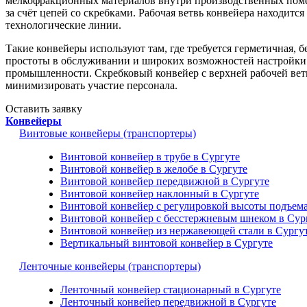
мелкофракционных материалов внутри производственных помещ
за счёт цепей со скребками. Рабочая ветвь конвейера находитс
технологические линии.
Такие конвейеры используют там, где требуется герметичная,
простоты в обслуживании и широких возможностей настройки о
промышленности. Скребковый конвейер с верхней рабочей вет
минимизировать участие персонала.
Оставить заявку
Конвейеры
Винтовые конвейеры (транспортеры)
Винтовой конвейер в трубе в Сургуте
Винтовой конвейер в желобе в Сургуте
Винтовой конвейер передвижной в Сургуте
Винтовой конвейер наклонный в Сургуте
Винтовой конвейер с регулировкой высоты подъема
Винтовой конвейер с бесстержневым шнеком в Сур
Винтовой конвейер из нержавеющей стали в Сургу
Вертикальный винтовой конвейер в Сургуте
Ленточные конвейеры (транспортеры)
Ленточный конвейер стационарный в Сургуте
Ленточный конвейер передвижной в Сургуте