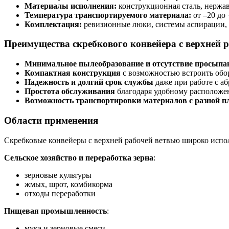
Материалы исполнения:
конструкционная сталь, нержав
Температура транспортируемого материала:
от –20 до
Комплектация:
ревизионные люки, системы аспирации, д
Преимущества скребкового конвейера с верхней 
Минимальное пылеобразование и отсутствие просыпа
Компактная конструкция
с возможностью встроить об
Надежность и долгий срок службы
даже при работе с а
Простота обслуживания
благодаря удобному расположе
Возможность транспортировки материалов с разной п
Области применения
Скребковые конвейеры с верхней рабочей ветвью широко испол
Сельское хозяйство и переработка зерна
:
зерновые культуры
жмых, шрот, комбикорма
отходы переработки
Пищевая промышленность
:
мука и зерновые смеси