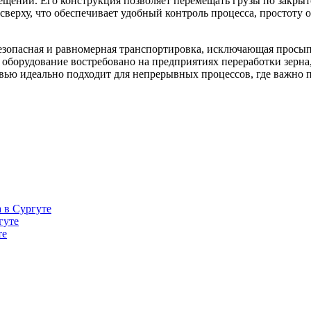
ений. Его конструкция позволяет перемещать грузы по закрыт
я сверху, что обеспечивает удобный контроль процесса, простот
 безопасная и равномерная транспортировка, исключающая просып
борудование востребовано на предприятиях переработки зерна,
вью идеально подходит для непрерывных процессов, где важно 
 в Сургуте
гуте
те