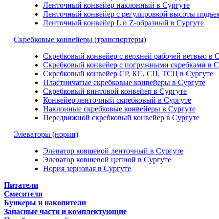
Ленточный конвейер наклонный в Сургуте
Ленточный конвейер с регулировкой высоты подъем
Ленточный конвейер L и Z-образный в Сургуте
Скребковые конвейеры (транспортеры)
Скребковый конвейер с верхней рабочей ветвью в 
Скребковый конвейер с погружными скребками в С
Скребковый конвейер СР, КС, СП, ТСЦ в Сургуте
Пластинчатые скребковые конвейеры в Сургуте
Скребковый винтовой конвейер в Сургуте
Конвейер ленточный скребковый в Сургуте
Наклонные скребковые конвейеры в Сургуте
Передвижной скребковый конвейер в Сургуте
Элеваторы (нории)
Элеватор ковшевой ленточный в Сургуте
Элеватор ковшевой цепной в Сургуте
Нория зерновая в Сургуте
Питатели
Смесители
Бункеры и накопители
Запасные части и комплектующие