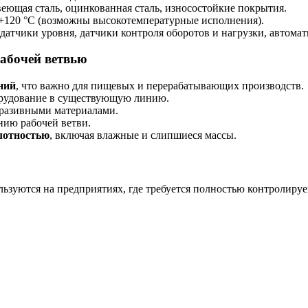
еющая сталь, оцинкованная сталь, износостойкие покрытия.
 +120 °C (возможны высокотемпературные исполнения).
атчики уровня, датчики контроля оборотов и нагрузки, автомат
рабочей ветвью
ний
, что важно для пищевых и перерабатывающих производств.
орудование в существующую линию.
бразивными материалами.
нию рабочей ветви.
лотностью
, включая влажные и слипшиеся массы.
ьзуются на предприятиях, где требуется полностью контролиру