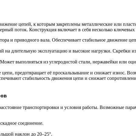
вижение цепей, к которым закреплены металлические или плас
ерный поток. Конструкция включает в себя несколько ключевых 
уктора и приводного вала. Обеспечивает стабильное движение ц
ый на длительную эксплуатацию и высокие нагрузки. Скребки из
. Может выполняться из углеродистой стали, нержавейки или оц
е цепи, предотвращает её проскальзывание и снижает износ. Во
спечивают стабильность движения цепи и снижает сопротивлен
ров
расстояние транспортировки и условия работы. Возможные пара
аскадное соединение.
льшой наклон до 20–25°.