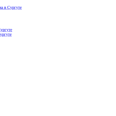
а в Сургуте
Сургуте
ургуте