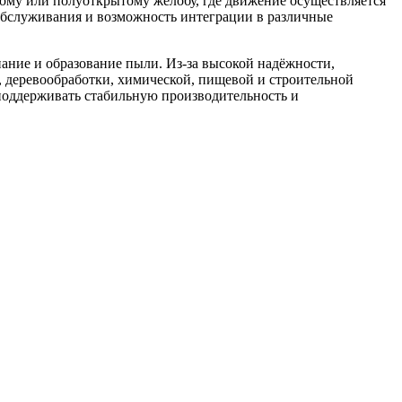
ому или полуоткрытому желобу, где движение осуществляется
у обслуживания и возможность интеграции в различные
ание и образование пыли. Из-за высокой надёжности,
 деревообработки, химической, пищевой и строительной
поддерживать стабильную производительность и