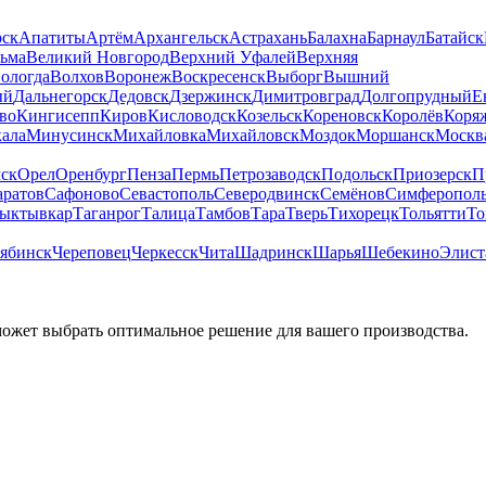
рск
Апатиты
Артём
Архангельск
Астрахань
Балахна
Барнаул
Батайск
льма
Великий Новгород
Верхний Уфалей
Верхняя
ологда
Волхов
Воронеж
Воскресенск
Выборг
Вышний
ый
Дальнегорск
Дедовск
Дзержинск
Димитровград
Долгопрудный
Е
во
Кингисепп
Киров
Кисловодск
Козельск
Кореновск
Королёв
Коря
ала
Минусинск
Михайловка
Михайловск
Моздок
Моршанск
Москв
ск
Орел
Оренбург
Пенза
Пермь
Петрозаводск
Подольск
Приозерск
П
аратов
Сафоново
Севастополь
Северодвинск
Семёнов
Симферопол
ыктывкар
Таганрог
Талица
Тамбов
Тара
Тверь
Тихорецк
Тольятти
То
ябинск
Череповец
Черкесск
Чита
Шадринск
Шарья
Шебекино
Элист
может выбрать оптимальное решение для вашего производства.