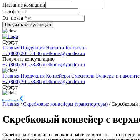
Название компании
Телефон
Эл.
Эл. почта
*
Телефон
Получить консультацию
компании
Сургут
Главная
Продукция
Новости
Контакты
+7 (800) 201-38-86
metkoms@yandex.ru
Получить консультацию
+7 (800) 201-38-86
metkoms@yandex.ru
Главная
Продукция
Конвейеры
Смесители
Бункеры и накопит
+7 (800) 201-38-86
metkoms@yandex.ru
Сургут
Главная
/
Скребковые конвейеры (транспортеры)
/
Скребковый к
Скребковый конвейер с верхн
Скребковый конвейер с верхней рабочей ветвью — это специ