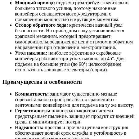
Мощный привод:
подъем груза требует значительно
большего тягового усилия, поэтому наклонные
конвейеры оснащаются мотор-редукторами с
повышенной мощностью и крутящим моментом.
Стопор обратного хода:
критически важный узел
безопасности. На приводном валу устанавливается
храповой механизм, который предотвращает
самопроизвольное движение цепи с грузом в обратном
направлении при отключении электропитания.
Угол наклона:
наиболее эффективно скребковые
конвейеры работают при углах наклона до 45°. Для
подъема на большие углы (до 90°) целесообразнее
использовать ковшовые элеваторы (нории).
Преимущества и особенности
Компактность:
занимают существенно меньше
горизонтального пространства по сравнению с
ленточными конвейерами для подъема на ту же высоту.
Герметичность:
полностью закрытая система
предотвращает пыление, защищает продукт от внешней
среды и минимизирует потери.
Надежность:
простая и прочная цепная конструкция
обеспечивает долгий срок службы и устойчивость к
умеренным абразивным нагрузкам.