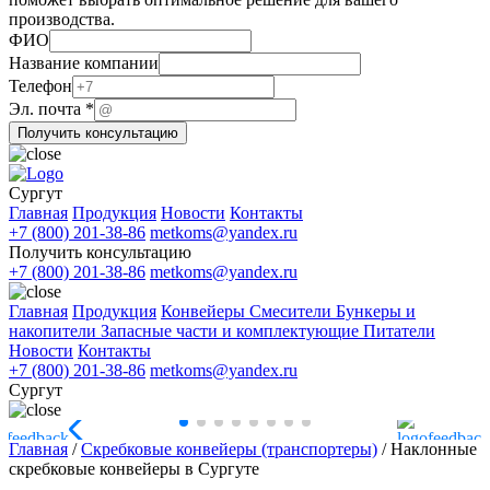
производства.
ФИО
ФИО
Название
Название компании
компании
Телефон
Эл. почта
*
Получить консультацию
Сургут
Главная
Продукция
Новости
Контакты
+7 (800) 201-38-86
metkoms@yandex.ru
Получить консультацию
+7 (800) 201-38-86
metkoms@yandex.ru
Главная
Продукция
Конвейеры
Смесители
Бункеры и
накопители
Запасные части и комплектующие
Питатели
Новости
Контакты
+7 (800) 201-38-86
metkoms@yandex.ru
Сургут
Главная
/
Скребковые конвейеры (транспортеры)
/
Наклонные
скребковые конвейеры в Сургуте