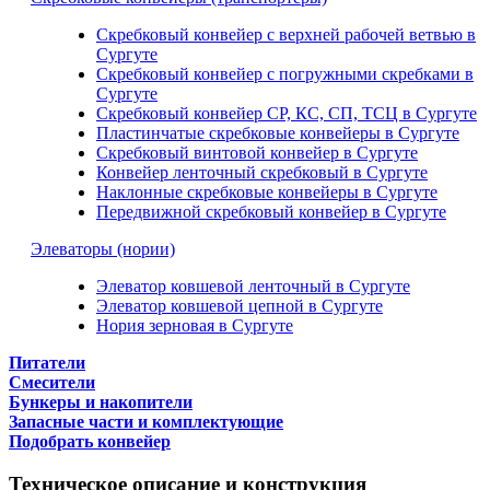
Скребковый конвейер с верхней рабочей ветвью в
Сургуте
Скребковый конвейер с погружными скребками в
Сургуте
Скребковый конвейер СР, КС, СП, ТСЦ в Сургуте
Пластинчатые скребковые конвейеры в Сургуте
Скребковый винтовой конвейер в Сургуте
Конвейер ленточный скребковый в Сургуте
Наклонные скребковые конвейеры в Сургуте
Передвижной скребковый конвейер в Сургуте
Элеваторы (нории)
Элеватор ковшевой ленточный в Сургуте
Элеватор ковшевой цепной в Сургуте
Нория зерновая в Сургуте
Питатели
Смесители
Бункеры и накопители
Запасные части и комплектующие
Подобрать конвейер
Техническое описание и конструкция