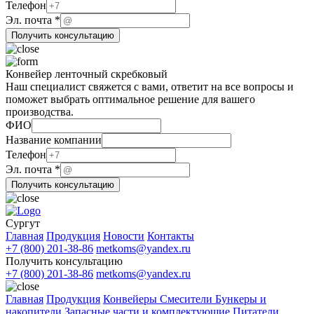
почта
Телефон
Эл. почта
*
Получить консультацию
Конвейер ленточный скребковый
Наш специалист свяжется с вами, ответит на все вопросы и
поможет выбрать оптимальное решение для вашего
производства.
Название
ФИО
Эл.
Название компании
ФИО
Телефон
Эл. почта
*
Получить консультацию
Сургут
Главная
Продукция
Новости
Контакты
+7 (800) 201-38-86
metkoms@yandex.ru
Получить консультацию
+7 (800) 201-38-86
metkoms@yandex.ru
Главная
Продукция
Конвейеры
Смесители
Бункеры и
накопители
Запасные части и комплектующие
Питатели