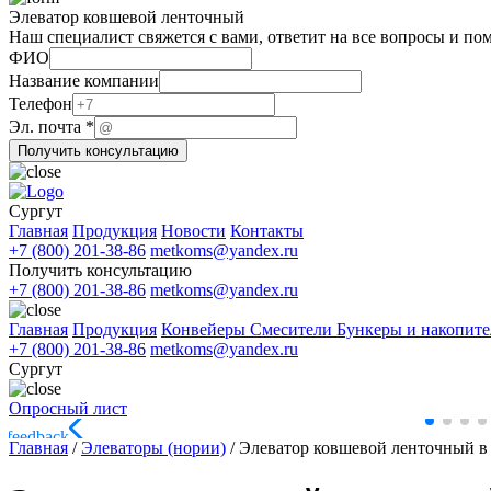
Элеватор ковшевой ленточный
Наш специалист свяжется с вами, ответит на все вопросы и по
ФИО
Название компании
Телефон
Название
Эл. почта
*
почта
Получить консультацию
Эл.
Сургут
Главная
Продукция
Новости
Контакты
+7 (800) 201-38-86
metkoms@yandex.ru
Получить консультацию
+7 (800) 201-38-86
metkoms@yandex.ru
Главная
Продукция
Конвейеры
Смесители
Бункеры и накопит
+7 (800) 201-38-86
metkoms@yandex.ru
Сургут
Опросный лист
Главная
/
Элеваторы (нории)
/
Элеватор ковшевой ленточный в