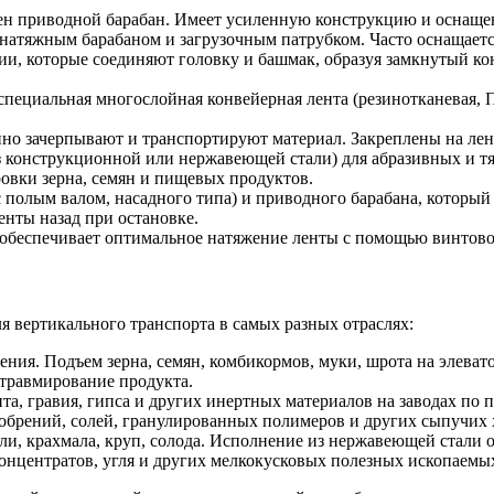
жен приводной барабан. Имеет усиленную конструкцию и оснаще
натяжным барабаном и загрузочным патрубком. Часто оснащает
и, которые соединяют головку и башмак, образуя замкнутый ко
 специальная многослойная конвейерная лента (резинотканевая,
нно зачерпывают и транспортируют материал. Закреплены на ле
 конструкционной или нержавеющей стали) для абразивных и т
овки зерна, семян и пищевых продуктов.
 с полым валом, насадного типа) и приводного барабана, которы
нты назад при остановке.
 обеспечивает оптимальное натяжение ленты с помощью винтовог
 вертикального транспорта в самых разных отраслях:
ения. Подъем зерна, семян, комбикормов, муки, шрота на элева
травмирование продукта.
та, гравия, гипса и других инертных материалов на заводах по 
брений, солей, гранулированных полимеров и других сыпучих 
ли, крахмала, круп, солода. Исполнение из нержавеющей стали 
нцентратов, угля и других мелкокусковых полезных ископаемы