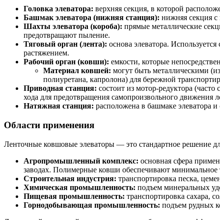
Головка элеватора:
верхняя секция, в которой располо
Башмак элеватора (нижняя станция):
нижняя секция с 
Шахты элеватора (короба):
прямые металлические секци
предотвращают пыление.
Тяговый орган (лента):
основа элеватора. Используется
растяжением.
Рабочий орган (ковши):
емкости, которые непосредстве
Материал ковшей:
могут быть металлическими (из
полиуретана, капролона) для бережной транспортир
Приводная станция:
состоит из мотор-редуктора (часто
хода для предотвращения самопроизвольного движения ле
Натяжная станция:
расположена в башмаке элеватора и
Области применения
Ленточные ковшовые элеваторы — это стандартное решение для
Агропромышленный комплекс:
основная сфера примен
заводах. Полимерные ковши обеспечивают минимальное 
Строительная индустрия:
транспортировка песка, цемен
Химическая промышленность:
подъем минеральных удо
Пищевая промышленность:
транспортировка сахара, со
Горнодобывающая промышленность:
подъем рудных ко