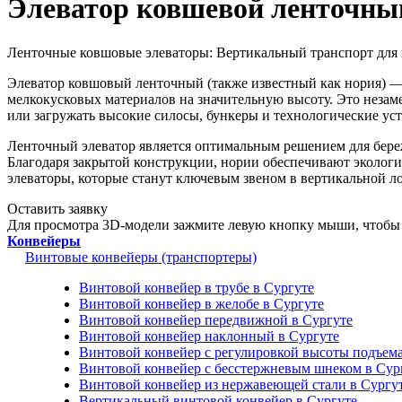
Элеватор ковшевой ленточны
Ленточные ковшовые элеваторы: Вертикальный транспорт для 
Элеватор ковшовый ленточный (также известный как нория) —
мелкокусковых материалов на значительную высоту. Это незам
или загружать высокие силосы, бункеры и технологические ус
Ленточный элеватор является оптимальным решением для береж
Благодаря закрытой конструкции, нории обеспечивают эколог
элеваторы, которые станут ключевым звеном в вертикальной л
Оставить заявку
Для просмотра 3D-модели зажмите левую кнопку мыши, чтобы 
Конвейеры
Винтовые конвейеры (транспортеры)
Винтовой конвейер в трубе в Сургуте
Винтовой конвейер в желобе в Сургуте
Винтовой конвейер передвижной в Сургуте
Винтовой конвейер наклонный в Сургуте
Винтовой конвейер с регулировкой высоты подъема
Винтовой конвейер с бесстержневым шнеком в Сур
Винтовой конвейер из нержавеющей стали в Сургу
Вертикальный винтовой конвейер в Сургуте