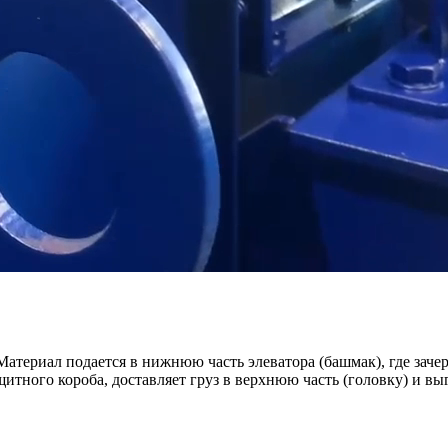
Материал подается в нижнюю часть элеватора (башмак), где зач
итного короба, доставляет груз в верхнюю часть (головку) и в