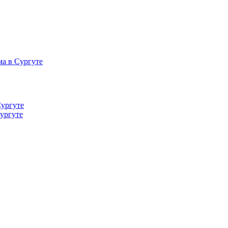
а в Сургуте
Сургуте
ургуте