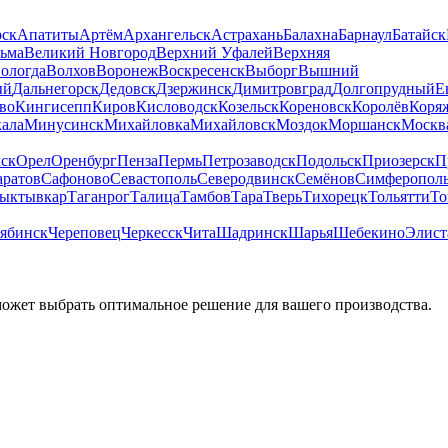
рск
Апатиты
Артём
Архангельск
Астрахань
Балахна
Барнаул
Батайск
льма
Великий Новгород
Верхний Уфалей
Верхняя
ологда
Волхов
Воронеж
Воскресенск
Выборг
Вышний
ый
Дальнегорск
Дедовск
Дзержинск
Димитровград
Долгопрудный
Е
во
Кингисепп
Киров
Кисловодск
Козельск
Кореновск
Королёв
Коря
ала
Минусинск
Михайловка
Михайловск
Моздок
Моршанск
Москв
ск
Орел
Оренбург
Пенза
Пермь
Петрозаводск
Подольск
Приозерск
П
аратов
Сафоново
Севастополь
Северодвинск
Семёнов
Симферопол
ыктывкар
Таганрог
Талица
Тамбов
Тара
Тверь
Тихорецк
Тольятти
То
ябинск
Череповец
Черкесск
Чита
Шадринск
Шарья
Шебекино
Элист
может выбрать оптимальное решение для вашего производства.