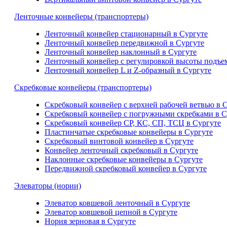
Ленточные конвейеры (транспортеры)
Ленточный конвейер стационарный в Сургуте
Ленточный конвейер передвижной в Сургуте
Ленточный конвейер наклонный в Сургуте
Ленточный конвейер с регулировкой высоты подъем
Ленточный конвейер L и Z-образный в Сургуте
Скребковые конвейеры (транспортеры)
Скребковый конвейер с верхней рабочей ветвью в 
Скребковый конвейер с погружными скребками в С
Скребковый конвейер СР, КС, СП, ТСЦ в Сургуте
Пластинчатые скребковые конвейеры в Сургуте
Скребковый винтовой конвейер в Сургуте
Конвейер ленточный скребковый в Сургуте
Наклонные скребковые конвейеры в Сургуте
Передвижной скребковый конвейер в Сургуте
Элеваторы (нории)
Элеватор ковшевой ленточный в Сургуте
Элеватор ковшевой цепной в Сургуте
Нория зерновая в Сургуте