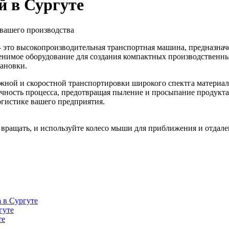
й в Сургуте
вашего производства
 это высокопроизводительная транспортная машина, предназнач
енимое оборудование для создания компактных производственны
тановки.
ной и скоростной транспортировки широкого спектга материалов
ичность процесса, предотвращая пыление и просыпание продук
огистике вашего предприятия.
вращать, и используйте колесо мыши для приближения и отдале
 в Сургуте
гуте
те