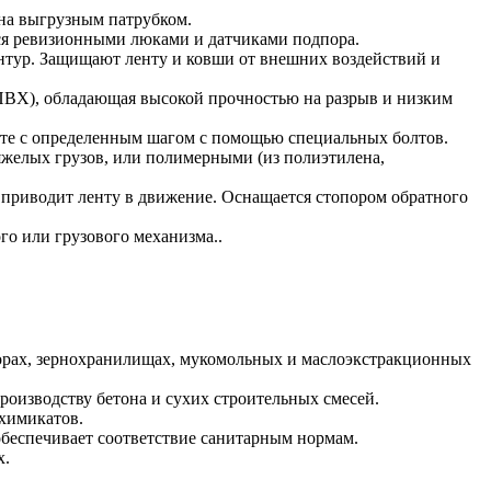
на выгрузным патрубком.
ся ревизионными люками и датчиками подпора.
нтур. Защищают ленту и ковши от внешних воздействий и
 ПВХ), обладающая высокой прочностью на разрыв и низким
нте с определенным шагом с помощью специальных болтов.
яжелых грузов, или полимерными (из полиэтилена,
й приводит ленту в движение. Оснащается стопором обратного
о или грузового механизма..
торах, зернохранилищах, мукомольных и маслоэкстракционных
производству бетона и сухих строительных смесей.
химикатов.
обеспечивает соответствие санитарным нормам.
х.