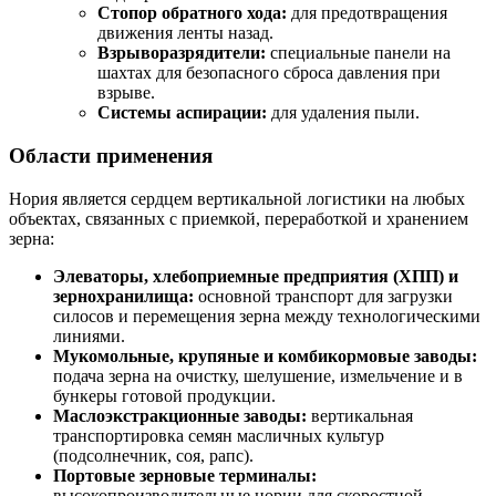
Стопор обратного хода:
для предотвращения
движения ленты назад.
Взрыворазрядители:
специальные панели на
шахтах для безопасного сброса давления при
взрыве.
Системы аспирации:
для удаления пыли.
Области применения
Нория является сердцем вертикальной логистики на любых
объектах, связанных с приемкой, переработкой и хранением
зерна:
Элеваторы, хлебоприемные предприятия (ХПП) и
зернохранилища:
основной транспорт для загрузки
силосов и перемещения зерна между технологическими
линиями.
Мукомольные, крупяные и комбикормовые заводы:
подача зерна на очистку, шелушение, измельчение и в
бункеры готовой продукции.
Маслоэкстракционные заводы:
вертикальная
транспортировка семян масличных культур
(подсолнечник, соя, рапс).
Портовые зерновые терминалы:
высокопроизводительные нории для скоростной