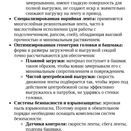
зачерпывании, имеют гладкую поверхность для
полной выгрузки, не создают искр и значительно
снижают нагрузку на ленту и привод.
Специализированная норийная лента:
применяется
многослойная резинотканевая лента, часто в
маслостойком исполнении (для работы с
подсолнечником, рапсом, соей), обладающая высокой
прочностью и минимальным растяжением.
Оптимизированная геометрия головки и башмака:
форма и размеры загрузочной и выгрузной секций
точно рассчитываются для обеспечения:
Плавной загрузки:
материал поступает в башмак
таким образом, чтобы ковши зачерпывали его с
минимальным сопротивлением и повреждением.
Чистой центробежной выгрузки:
скорость
движения ленты подбирается так, чтобы зерно под
действием центробежной силы эффективно
выгружалось в патрубок, не ударяясь о стенки
головки.
Системы безопасности и взрывозащиты:
зерновая
пыль взрывоопасна. Поэтому нории в обязательном
порядке необходимо оснащать комплексом систем
безопасности:
Датчики контроля:
скорости ленты, сбега ленты,
подпора башмака.