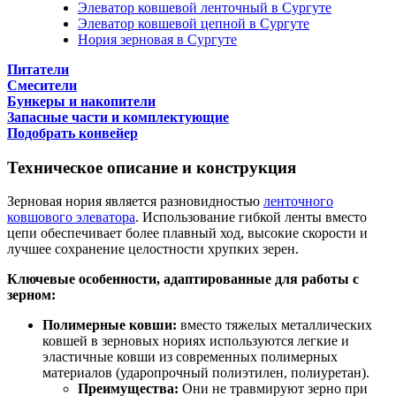
Элеватор ковшевой ленточный в Сургуте
Элеватор ковшевой цепной в Сургуте
Нория зерновая в Сургуте
Питатели
Смесители
Бункеры и накопители
Запасные части и комплектующие
Подобрать конвейер
Техническое описание и конструкция
Зерновая нория является разновидностью
ленточного
ковшового элеватора
. Использование гибкой ленты вместо
цепи обеспечивает более плавный ход, высокие скорости и
лучшее сохранение целостности хрупких зерен.
Ключевые особенности, адаптированные для работы с
зерном:
Полимерные ковши:
вместо тяжелых металлических
ковшей в зерновых нориях используются легкие и
эластичные ковши из современных полимерных
материалов (ударопрочный полиэтилен, полиуретан).
Преимущества:
Они не травмируют зерно при