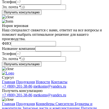
Телефон
Телефон
почта
Эл. почта
*
Получить консультацию
Нория зерновая
Наш специалист свяжется с вами, ответит на все вопросы и
поможет выбрать оптимальное решение для вашего
производства.
ФИО
Название компании
Телефон
почта
Эл. почта
*
Название
Получить консультацию
компании
Сургут
Главная
Продукция
Новости
Контакты
+7 (800) 201-38-86
metkoms@yandex.ru
Получить консультацию
+7 (800) 201-38-86
metkoms@yandex.ru
Главная
Продукция
Конвейеры
Смесители
Бункеры и
накопители
Запасные части и комплектующие
Питатели