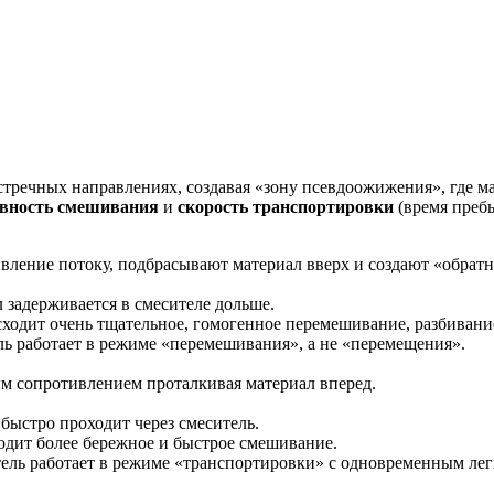
встречных направлениях, создавая «зону псевдоожижения», где 
ивность смешивания
и
скорость транспортировки
(время преб
ление потоку, подбрасывают материал вверх и создают «обрат
 задерживается в смесителе дольше.
ходит очень тщательное, гомогенное перемешивание, разбивание
ь работает в режиме «перемешивания», а не «перемещения».
м сопротивлением проталкивая материал вперед.
быстро проходит через смеситель.
дит более бережное и быстрое смешивание.
ель работает в режиме «транспортировки» с одновременным ле