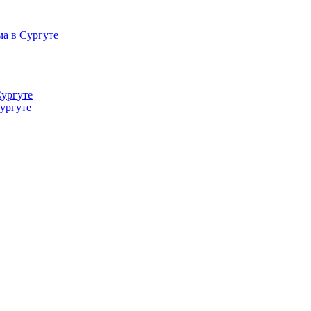
а в Сургуте
Сургуте
ургуте