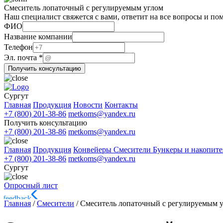
Смеситель лопаточный с регулируемым углом
Наш специалист свяжется с вами, ответит на все вопросы и по
Название
ФИО
Эл.
Название компании
компании
Телефон
Эл. почта
*
Получить консультацию
Сургут
Главная
Продукция
Новости
Контакты
+7 (800) 201-38-86
metkoms@yandex.ru
Получить консультацию
+7 (800) 201-38-86
metkoms@yandex.ru
Главная
Продукция
Конвейеры
Смесители
Бункеры и накопит
+7 (800) 201-38-86
metkoms@yandex.ru
Сургут
Опросный лист
Главная
/
Смесители
/
Смеситель лопаточный с регулируемым у