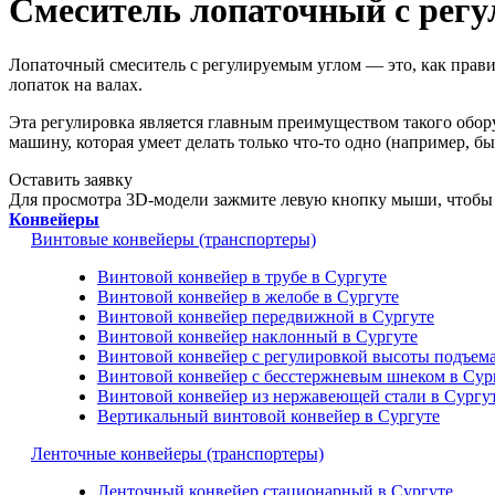
Смеситель лопаточный с регу
Лопаточный смеситель с регулируемым углом — это, как прав
лопаток на валах.
Эта регулировка является главным преимуществом такого обору
машину, которая умеет делать только что-то одно (например, 
Оставить заявку
Для просмотра 3D-модели зажмите левую кнопку мыши, чтобы 
Конвейеры
Винтовые конвейеры (транспортеры)
Винтовой конвейер в трубе в Сургуте
Винтовой конвейер в желобе в Сургуте
Винтовой конвейер передвижной в Сургуте
Винтовой конвейер наклонный в Сургуте
Винтовой конвейер с регулировкой высоты подъема
Винтовой конвейер с бесстержневым шнеком в Сур
Винтовой конвейер из нержавеющей стали в Сургу
Вертикальный винтовой конвейер в Сургуте
Ленточные конвейеры (транспортеры)
Ленточный конвейер стационарный в Сургуте