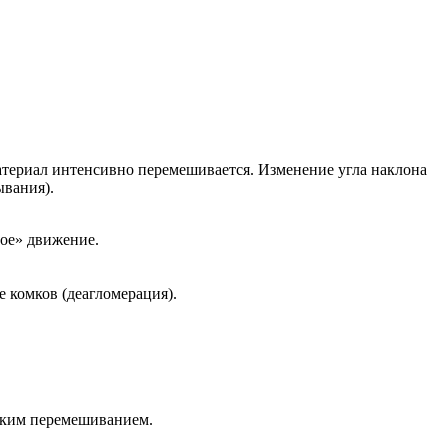
материал интенсивно перемешивается. Изменение угла наклона
ывания).
ное» движение.
 комков (деагломерация).
гким перемешиванием.