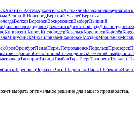
рск
Апатиты
Артём
Архангельск
Астрахань
Балахна
Барнаул
Батайск
льма
Великий Новгород
Верхний Уфалей
Верхняя
ологда
Волхов
Воронеж
Воскресенск
Выборг
Вышний
ый
Дальнегорск
Дедовск
Дзержинск
Димитровград
Долгопрудный
Е
во
Кингисепп
Киров
Кисловодск
Козельск
Кореновск
Королёв
Коря
ала
Минусинск
Михайловка
Михайловск
Моздок
Моршанск
Москв
ск
Орел
Оренбург
Пенза
Пермь
Петрозаводск
Подольск
Приозерск
П
аратов
Сафоново
Севастополь
Северодвинск
Семёнов
Симферопол
ыктывкар
Таганрог
Талица
Тамбов
Тара
Тверь
Тихорецк
Тольятти
То
ябинск
Череповец
Черкесск
Чита
Шадринск
Шарья
Шебекино
Элист
может выбрать оптимальное решение для вашего производства.