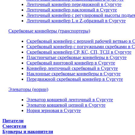
Ленточный конвейер передвижной в Сургуте
Ленточный конвейер наклонный в Сургуте
Ленточный конвейер с регулировкой высоты подъем
Ленточный конвейер L и Z-образный в Сургуте
Скребковые конвейеры (транспортеры)
Скребковый конвейер с верхней рабочей ветвью в 
Скребковый конвейер с погружными скребками в С
Скребковый конвейер СР, КС, СП, ТСЦ в Сургуте
Пластинчатые скребковые конвейеры в Сургуте
Скребковый винтовой конвейер в Сургуте
Конвейер ленточный скребковый в Сургуте
Наклонные скребковые конвейеры в Сургуте
Передвижной скребковый конвейер в Сургуте
Элеваторы (нории)
Элеватор ковшевой ленточный в Сургуте
Элеватор ковшевой цепной в Сургуте
Нория зерновая в Сургуте
Питатели
Смесители
Бункеры и накопители