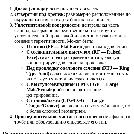
Диска (кольца):
основная плоская часть.
Отверстий под крепеж:
равномерно расположенные по
окружности отверстия для болтов или шпилек.
Уплотнительной поверхности:
центральная часть
фланца, которая непосредственно контактирует с
уплотнительной прокладкой и ответным фланцем для
создания герметичности. Может быть:
Плоской (FF — Flat Face):
для низких давлений.
С соединительным выступом (RF — Raised
Face):
самый распространенный тип, выступ
концентрирует давление на прокладке.
Под прокладку овального сечения (RTJ — Ring
Type Joint):
для высоких давлений и температур,
используется металлическая прокладка.
С выступом/впадиной (LMF/LGF — Large
Male/Female):
обеспечивают точное
центрирование.
С шипом/пазом (LTG/LGG — Large
Tongue/Groove):
аналогично выступу/впадине, но
с более сложной геометрией.
Присоединительной части:
способ крепления фланца к
трубе или оборудованию определяет его тип.
Основные типы фланцев по способу крепления