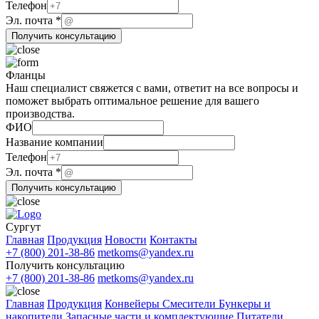
Телефон
Телефон
Название
Эл. почта
*
Получить консультацию
Фланцы
Наш специалист свяжется с вами, ответит на все вопросы и
поможет выбрать оптимальное решение для вашего
производства.
ФИО
Название компании
Эл.
Телефон
компании
Эл. почта
*
Телефон
Получить консультацию
Сургут
Главная
Продукция
Новости
Контакты
+7 (800) 201-38-86
metkoms@yandex.ru
Получить консультацию
+7 (800) 201-38-86
metkoms@yandex.ru
Главная
Продукция
Конвейеры
Смесители
Бункеры и
накопители
Запасные части и комплектующие
Питатели