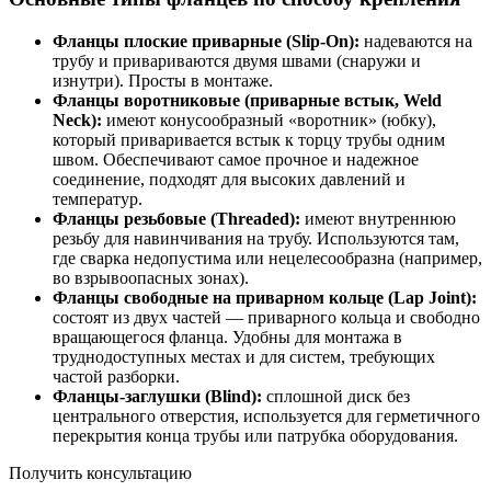
Фланцы плоские приварные (Slip-On):
надеваются на
трубу и привариваются двумя швами (снаружи и
изнутри). Просты в монтаже.
Фланцы воротниковые (приварные встык, Weld
Neck):
имеют конусообразный «воротник» (юбку),
который приваривается встык к торцу трубы одним
швом. Обеспечивают самое прочное и надежное
соединение, подходят для высоких давлений и
температур.
Фланцы резьбовые (Threaded):
имеют внутреннюю
резьбу для навинчивания на трубу. Используются там,
где сварка недопустима или нецелесообразна (например,
во взрывоопасных зонах).
Фланцы свободные на приварном кольце (Lap Joint):
состоят из двух частей — приварного кольца и свободно
вращающегося фланца. Удобны для монтажа в
труднодоступных местах и для систем, требующих
частой разборки.
Фланцы-заглушки (Blind):
сплошной диск без
центрального отверстия, используется для герметичного
перекрытия конца трубы или патрубка оборудования.
Получить консультацию