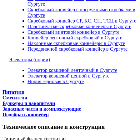
Сургуте
Скребковый конвейер с погружными скребками в
Сургуте
Скребковый конвейер СР, КС, СП, ТСЦ в Сургуте
Пластинчатые скребковые конвейеры в Сургуте
Скребковый винтовой конвейер в Сургуте
Конвейер ленточный скребковый в Сургуте
Наклонные скребковые конвейеры в Сургуте
Передвижной скребковый конвейер в Сургуте
Элеваторы (нории)
Элеватор ковшевой ленточный в Сургуте
Элеватор ковшевой цепной в Сургуте
Нория зерновая в Сургуте
Питатели
Смесители
Бункеры и накопители
Запасные части и комплектующие
Подобрать конвейер
Техническое описание и конструкция
Типичный фланец состоит из: