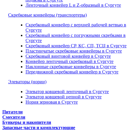
Ленточный конвейер L и Z-образный в Сургуте
Скребковые конвейеры (транспортеры)
Скребковый конвейер с верхней рабочей ветвью в
Сургуте
Скребковый конвейер с погружными скребками в
Сургуте
Скребковый конвейер СР, КС, СП, ТСЦ в Сургуте
Пластинчатые скребковые конвейеры в Сургуте
Скребковый винтовой конвейер в Сургуте
Конвейер ленточный скребковый в Сургуте
Наклонные скребковые конвейеры в Сургуте
Передвижной скребковый конвейер в Сургуте
Элеваторы (нории)
Элеватор ковшевой ленточный в Сургуте
Элеватор ковшевой цепной в Сургуте
Нория зерновая в Сургуте
Питатели
Смесители
Бункеры и накопители
Запасные части и комплектующие