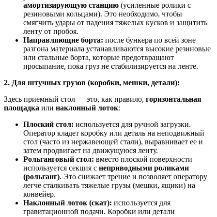
амортизирующую станцию
(усиленные ролики с
резиновыми кольцами). Это необходимо, чтобы
смягчить удары от падения тяжелых кусков и защитить
ленту от пробоя.
Направляющие борта:
после бункера по всей зоне
разгона материала устанавливаются высокие резиновые
или стальные борта, которые предотвращают
просыпание, пока груз не стабилизируется на ленте.
2. Для штучных грузов (коробки, мешки, детали):
Здесь приемный стол — это, как правило,
горизонтальная
площадка
или
наклонный лоток
:
Плоский стол:
используется для ручной загрузки.
Оператор кладет коробку или деталь на неподвижный
стол (часто из нержавеющей стали), выравнивает ее и
затем продвигает на движущуюся ленту.
Рольганговый стол:
вместо плоской поверхности
используется секция с
неприводными роликами
(рольганг)
. Это снижает трение и позволяет оператору
легче сталкивать тяжелые грузы (мешки, ящики) на
конвейер.
Наклонный лоток (скат):
используется для
гравитационной подачи. Коробки или детали