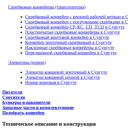
Скребковые конвейеры (транспортеры)
Скребковый конвейер с верхней рабочей ветвью в 
Скребковый конвейер с погружными скребками в С
Скребковый конвейер СР, КС, СП, ТСЦ в Сургуте
Пластинчатые скребковые конвейеры в Сургуте
Скребковый винтовой конвейер в Сургуте
Конвейер ленточный скребковый в Сургуте
Наклонные скребковые конвейеры в Сургуте
Передвижной скребковый конвейер в Сургуте
Элеваторы (нории)
Элеватор ковшевой ленточный в Сургуте
Элеватор ковшевой цепной в Сургуте
Нория зерновая в Сургуте
Питатели
Смесители
Бункеры и накопители
Запасные части и комплектующие
Подобрать конвейер
Техническое описание и конструкция