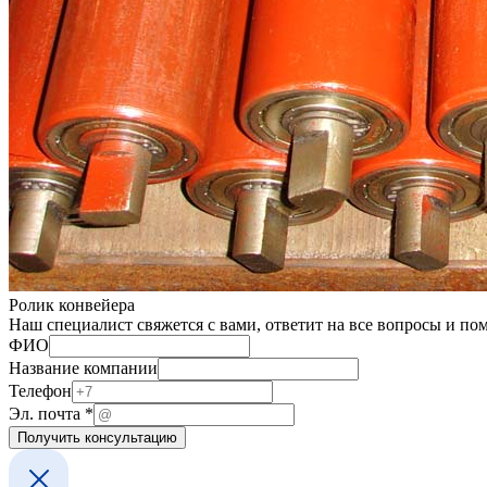
Ролик конвейера
Наш специалист свяжется с вами, ответит на все вопросы и по
ФИО
Название компании
Телефон
ФИО
Эл. почта
*
Эл.
Получить консультацию
Телефон