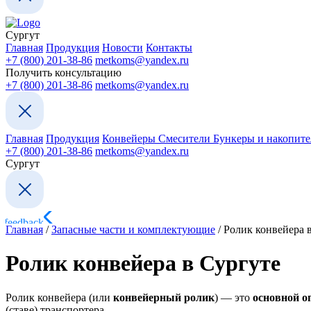
Сургут
Главная
Продукция
Новости
Контакты
+7 (800) 201-38-86
metkoms@yandex.ru
Получить консультацию
+7 (800) 201-38-86
metkoms@yandex.ru
Главная
Продукция
Конвейеры
Смесители
Бункеры и накопит
+7 (800) 201-38-86
metkoms@yandex.ru
Сургут
Главная
/
Запасные части и комплектующие
/
Ролик конвейера 
Ролик конвейера в Сургуте
Ролик конвейера (или
конвейерный ролик
) — это
основной о
(ставе) транспортера.