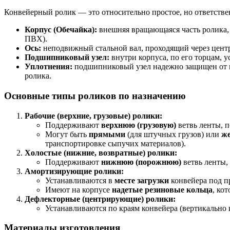
Конвейерный ролик — это относительно простое, но ответствен
Корпус (Обечайка):
внешняя вращающаяся часть ролика, 
ПВХ).
Ось:
неподвижный стальной вал, проходящий через центр
Подшипниковый узел:
внутри корпуса, по его торцам,
Уплотнения:
подшипниковый узел надежно защищен от 
ролика.
Основные типы роликов по назначению
Рабочие (верхние, грузовые) ролики:
Поддерживают
верхнюю (грузовую)
ветвь ленты, п
Могут быть
прямыми
(для штучных грузов) или
ж
транспортировке сыпучих материалов).
Холостые (нижние, возвратные) ролики:
Поддерживают
нижнюю (порожнюю)
ветвь ленты,
Амортизирующие ролики:
Устанавливаются в
месте загрузки
конвейера под п
Имеют на корпусе
надетые резиновые кольца
, ко
Дефлекторные (центрирующие) ролики:
Устанавливаются по краям конвейера (вертикально 
Материалы изготовления