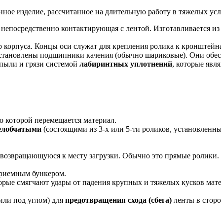
ное изделие, рассчитанное на длительную работу в тяжелых усло
непосредственно контактирующая с лентой. Изготавливается и
 корпуса. Концы оси служат для крепления ролика к кронштейн
 установлены подшипники качения (обычно шариковые). Они обе
пыли и грязи системой
лабиринтных уплотнений
, которые явл
о которой перемещается материал.
елобчатыми
(состоящими из 3-х или 5-ти роликов, установленн
 возвращающуюся к месту загрузки. Обычно это прямые ролики.
риемным бункером.
торые смягчают удары от падения крупных и тяжелых кусков мате
или под углом) для
предотвращения схода (сбега)
ленты в сторо