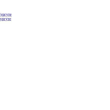
Сургуте
ургуте