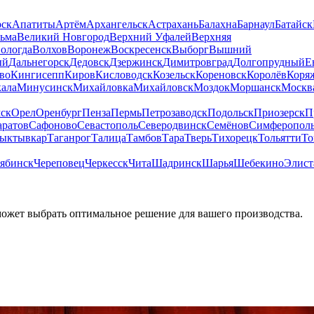
рск
Апатиты
Артём
Архангельск
Астрахань
Балахна
Барнаул
Батайск
льма
Великий Новгород
Верхний Уфалей
Верхняя
ологда
Волхов
Воронеж
Воскресенск
Выборг
Вышний
ый
Дальнегорск
Дедовск
Дзержинск
Димитровград
Долгопрудный
Е
во
Кингисепп
Киров
Кисловодск
Козельск
Кореновск
Королёв
Коря
ала
Минусинск
Михайловка
Михайловск
Моздок
Моршанск
Москв
ск
Орел
Оренбург
Пенза
Пермь
Петрозаводск
Подольск
Приозерск
П
аратов
Сафоново
Севастополь
Северодвинск
Семёнов
Симферопол
ыктывкар
Таганрог
Талица
Тамбов
Тара
Тверь
Тихорецк
Тольятти
То
ябинск
Череповец
Черкесск
Чита
Шадринск
Шарья
Шебекино
Элист
может выбрать оптимальное решение для вашего производства.