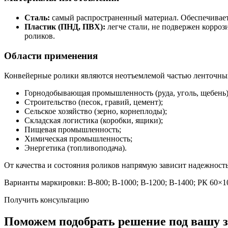
Сталь:
самый распространенный материал. Обеспечивает
Пластик (ПНД, ПВХ):
легче стали, не подвержен корроз
роликов.
Области применения
Конвейерные ролики являются неотъемлемой частью ленточных 
Горнодобывающая промышленность (руда, уголь, щебень)
Строительство (песок, гравий, цемент);
Сельское хозяйство (зерно, корнеплоды);
Складская логистика (коробки, ящики);
Пищевая промышленность;
Химическая промышленность;
Энергетика (топливоподача).
От качества и состояния роликов напрямую зависит надежност
Варианты маркировки: В-800; В-1000; В-1200; В-1400; РК 60×1
Получить консультацию
Поможем подобрать решение под вашу з