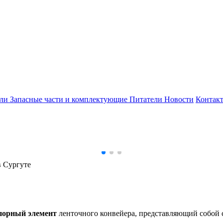
ели
Запасные части и комплектующие
Питатели
Новости
Контак
в Сургуте
порный элемент
ленточного конвейера, представляющий собой