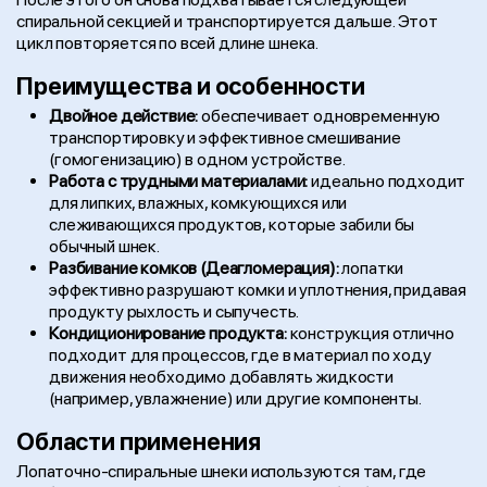
спиральной секцией и транспортируется дальше. Этот
цикл повторяется по всей длине шнека.
Преимущества и особенности
Двойное действие:
обеспечивает одновременную
транспортировку и эффективное смешивание
(гомогенизацию) в одном устройстве.
Работа с трудными материалами:
идеально подходит
для липких, влажных, комкующихся или
слеживающихся продуктов, которые забили бы
обычный шнек.
Разбивание комков (Деагломерация):
лопатки
эффективно разрушают комки и уплотнения, придавая
продукту рыхлость и сыпучесть.
Кондиционирование продукта:
конструкция отлично
подходит для процессов, где в материал по ходу
движения необходимо добавлять жидкости
(например, увлажнение) или другие компоненты.
Области применения
Лопаточно-спиральные шнеки используются там, где