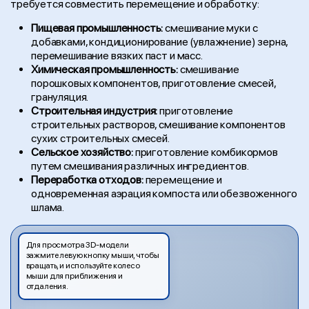
требуется совместить перемещение и обработку:
Пищевая промышленность:
смешивание муки с
добавками, кондиционирование (увлажнение) зерна,
перемешивание вязких паст и масс.
Химическая промышленность:
смешивание
порошковых компонентов, приготовление смесей,
грануляция.
Строительная индустрия:
приготовление
строительных растворов, смешивание компонентов
сухих строительных смесей.
Сельское хозяйство:
приготовление комбикормов
путем смешивания различных ингредиентов.
Переработка отходов:
перемещение и
одновременная аэрация компоста или обезвоженного
шлама.
Для просмотра 3D-модели
зажмите левую кнопку мыши, чтобы
вращать, и используйте колесо
мыши для приближения и
отдаления.