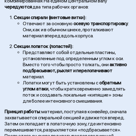
комбинированная. На едином центральном валу
чередуются
два типа рабочих органов:
Секции спирали (винтовые витки):
Отвечают за основную
осевую транспортировку
.
Они, как и в обычном шнеке, проталкивают
материал вперед вдоль корпуса.
Секции лопаток (лопастей):
Представляют собой отдельные пластины,
установленные под определенным углом к оси.
Вместо того чтобы просто толкать, они
активно
подбрасывают, рыхлят и перелопачивают
материал.
Лопатки могут быть установлены с
обратным
углом атаки
, чтобы кратковременно замедлять
поток и создавать локальные «кипящие» зоны
для более интенсивного смешивания.
Принцип работы:
материал, поступая в конвейер, сначала
захватывается спиральной секцией и движется вперед.
Затем он попадает в лопаточную зону, где интенсивно
перемешивается, разрыхляется и «подбрасывается».
После этого он снова подхватывается следующей