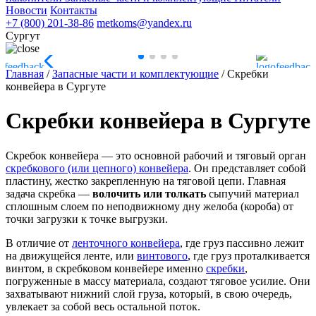
Новости
Контакты
+7 (800) 201-38-86
metkoms@yandex.ru
Сургут
Главная
/
Запасные части и комплектующие
/
Скребки
конвейера в Сургуте
Скребки конвейера в Сургуте
Скребок конвейера — это основной рабочий и тяговый орган
скребкового (или цепного) конвейера
. Он представляет собой
пластину, жестко закрепленную на тяговой цепи. Главная
задача скребка —
волочить или толкать
сыпучий материал
сплошным слоем по неподвижному дну желоба (короба) от
точки загрузки к точке выгрузки.
В отличие от
ленточного конвейера
, где груз пассивно лежит
на движущейся ленте, или
винтового
, где груз проталкивается
винтом, в скребковом конвейере именно
скребки
,
погруженные в массу материала, создают тяговое усилие. Они
захватывают нижний слой груза, который, в свою очередь,
увлекает за собой весь остальной поток.