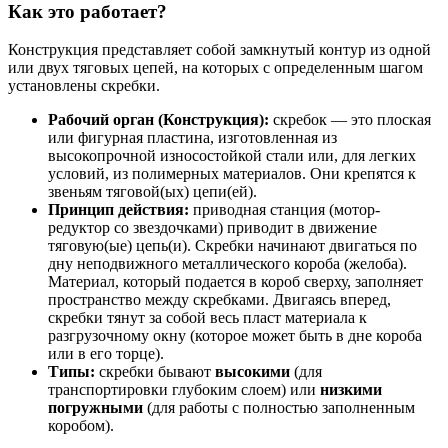
Как это работает?
Конструкция представляет собой замкнутый контур из одной
или двух тяговых цепей, на которых с определенным шагом
установлены скребки.
Рабочий орган (Конструкция):
скребок — это плоская
или фигурная пластина, изготовленная из
высокопрочной износостойкой стали или, для легких
условий, из полимерных материалов. Они крепятся к
звеньям тяговой(ых) цепи(ей).
Принцип действия:
приводная станция (мотор-
редуктор со звездочками) приводит в движение
тяговую(ые) цепь(и). Скребки начинают двигаться по
дну неподвижного металлического короба (желоба).
Материал, который подается в короб сверху, заполняет
пространство между скребками. Двигаясь вперед,
скребки тянут за собой весь пласт материала к
разгрузочному окну (которое может быть в дне короба
или в его торце).
Типы:
скребки бывают
высокими
(для
транспортировки глубоким слоем) или
низкими
погружными
(для работы с полностью заполненным
коробом).