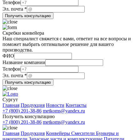
почта
Телефон
компании
Эл. почта
*
Эл.
Получить консультацию
Скребки конвейера
Наш специалист свяжется с вами, ответит на все вопросы и
поможет выбрать оптимальное решение для вашего
производства.
ФИО
компании
Название компании
ФИО
Телефон
почта
Эл. почта
*
Получить консультацию
Сургут
Главная
Продукция
Новости
Контакты
+7 (800) 201-38-86
metkoms@yandex.ru
Получить консультацию
+7 (800) 201-38-86
metkoms@yandex.ru
Главная
Продукция
Конвейеры
Смесители
Бункеры и
накопители
Запасные части и комплектующие
Питатели