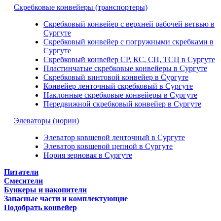
Скребковые конвейеры (транспортеры)
Скребковый конвейер с верхней рабочей ветвью в
Сургуте
Скребковый конвейер с погружными скребками в
Сургуте
Скребковый конвейер СР, КС, СП, ТСЦ в Сургуте
Пластинчатые скребковые конвейеры в Сургуте
Скребковый винтовой конвейер в Сургуте
Конвейер ленточный скребковый в Сургуте
Наклонные скребковые конвейеры в Сургуте
Передвижной скребковый конвейер в Сургуте
Элеваторы (нории)
Элеватор ковшевой ленточный в Сургуте
Элеватор ковшевой цепной в Сургуте
Нория зерновая в Сургуте
Питатели
Смесители
Бункеры и накопители
Запасные части и комплектующие
Подобрать конвейер