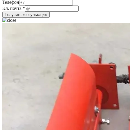
Телефон
ФИО
Эл. почта
*
компании
Получить консультацию
почта