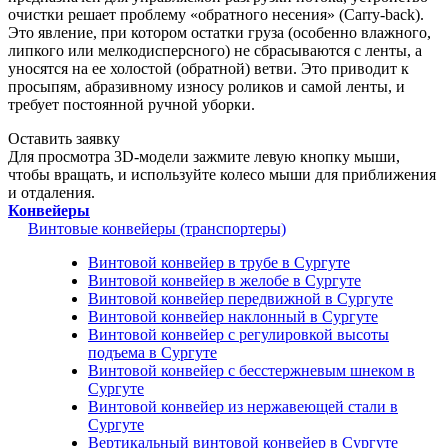
очистки решает проблему «обратного несения» (Carry-back).
Это явление, при котором остатки груза (особенно влажного,
липкого или мелкодисперсного) не сбрасываются с ленты, а
уносятся на ее холостой (обратной) ветви. Это приводит к
просыпям, абразивному износу роликов и самой ленты, и
требует постоянной ручной уборки.
Оставить заявку
Для просмотра 3D-модели зажмите левую кнопку мыши,
чтобы вращать, и используйте колесо мыши для приближения
и отдаления.
Конвейеры
Винтовые конвейеры (транспортеры)
Винтовой конвейер в трубе в Сургуте
Винтовой конвейер в желобе в Сургуте
Винтовой конвейер передвижной в Сургуте
Винтовой конвейер наклонный в Сургуте
Винтовой конвейер с регулировкой высоты
подъема в Сургуте
Винтовой конвейер с бесстержневым шнеком в
Сургуте
Винтовой конвейер из нержавеющей стали в
Сургуте
Вертикальный винтовой конвейер в Сургуте