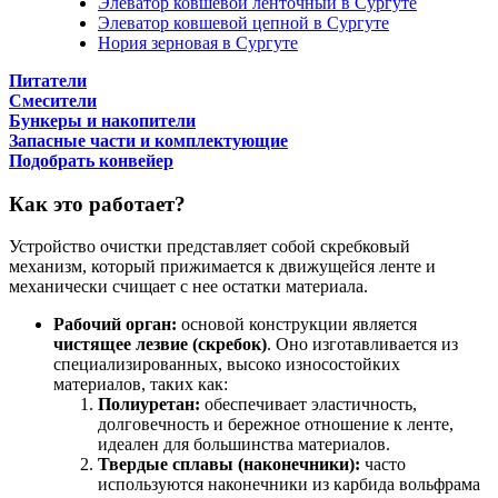
Элеватор ковшевой ленточный в Сургуте
Элеватор ковшевой цепной в Сургуте
Нория зерновая в Сургуте
Питатели
Смесители
Бункеры и накопители
Запасные части и комплектующие
Подобрать конвейер
Как это работает?
Устройство очистки представляет собой скребковый
механизм, который прижимается к движущейся ленте и
механически счищает с нее остатки материала.
Рабочий орган:
основой конструкции является
чистящее лезвие (скребок)
. Оно изготавливается из
специализированных, высоко износостойких
материалов, таких как:
Полиуретан:
обеспечивает эластичность,
долговечность и бережное отношение к ленте,
идеален для большинства материалов.
Твердые сплавы (наконечники):
часто
используются наконечники из карбида вольфрама