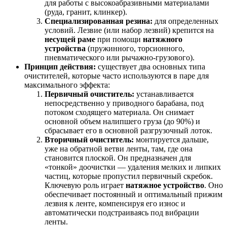
для работы с высокоабразивными материалами
(руда, гранит, клинкер).
Специализированная резина:
для определенных
условий. Лезвие (или набор лезвий) крепится на
несущей раме
при помощи
натяжного
устройства
(пружинного, торсионного,
пневматического или рычажно-грузового).
Принцип действия:
существует два основных типа
очистителей, которые часто используются в паре для
максимального эффекта:
Первичный очиститель:
устанавливается
непосредственно у приводного барабана, под
потоком сходящего материала. Он снимает
основной объем налипшего груза (до 90%) и
сбрасывает его в основной разгрузочный лоток.
Вторичный очиститель:
монтируется дальше,
уже на обратной ветви ленты, там, где она
становится плоской. Он предназначен для
«тонкой» доочистки — удаления мелких и липких
частиц, которые пропустил первичный скребок.
Ключевую роль играет
натяжное устройство
. Оно
обеспечивает постоянный и оптимальный прижим
лезвия к ленте, компенсируя его износ и
автоматически подстраиваясь под вибрации
ленты.