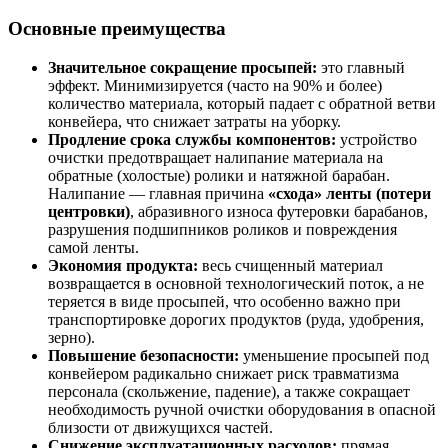
Основные преимущества
Значительное сокращение просыпей:
это главный
эффект. Минимизируется (часто на 90% и более)
количество материала, который падает с обратной ветви
конвейера, что снижает затраты на уборку.
Продление срока службы компонентов:
устройство
очистки предотвращает налипание материала на
обратные (холостые) ролики и натяжной барабан.
Налипание — главная причина
«схода» ленты (потери
центровки)
, абразивного износа футеровки барабанов,
разрушения подшипников роликов и повреждения
самой ленты.
Экономия продукта:
весь счищенный материал
возвращается в основной технологический поток, а не
теряется в виде просыпей, что особенно важно при
транспортировке дорогих продуктов (руда, удобрения,
зерно).
Повышение безопасности:
уменьшение просыпей под
конвейером радикально снижает риск травматизма
персонала (скольжение, падение), а также сокращает
необходимость ручной очистки оборудования в опасной
близости от движущихся частей.
Снижение эксплуатационных расходов:
прямая